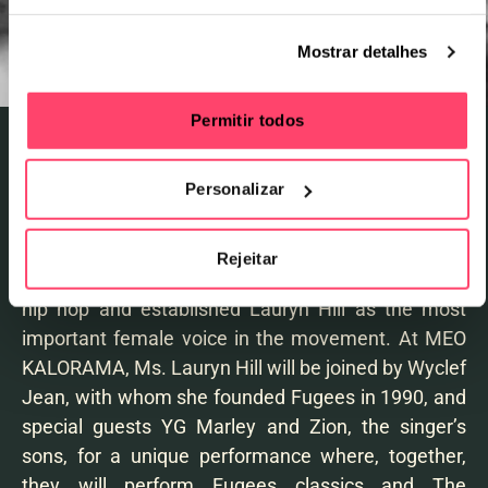
Mostrar detalhes
Permitir todos
29 de agosto Sábado
Ms. Lauryn Hill became a living legend of hip hop
Personalizar
after releasing The Miseducation of Lauryn Hill in
1998. Considered by many to be one of the
Rejeitar
greatest albums of all time, this work revolutionized
hip hop and established Lauryn Hill as the most
important female voice in the movement. At MEO
KALORAMA, Ms. Lauryn Hill will be joined by Wyclef
Jean, with whom she founded Fugees in 1990, and
special guests YG Marley and Zion, the singer’s
sons, for a unique performance where, together,
they will perform Fugees classics and The