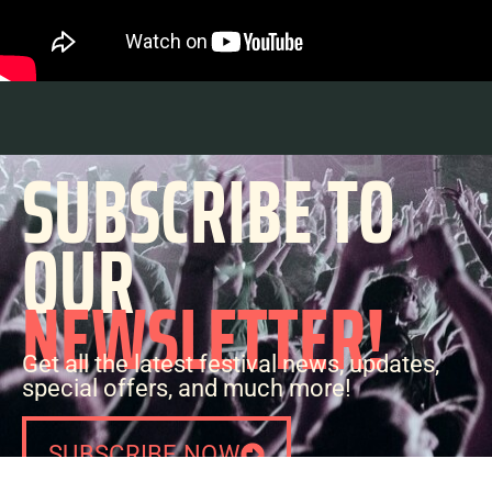
SUBSCRIBE TO
OUR
NEWSLETTER!
Get all the latest festival news, updates,
special offers, and much more!
SUBSCRIBE NOW