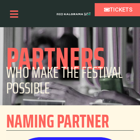
TICKETS
PARTNERS
WHO MAKE THE FESTIVAL
POSSIBLE
NAMING PARTNER