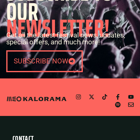
OUR
NEWSLETTER!
Get all the latest festival news, updates,
special offers, and much more!
SUBSCRIBE NOW
CONTACT