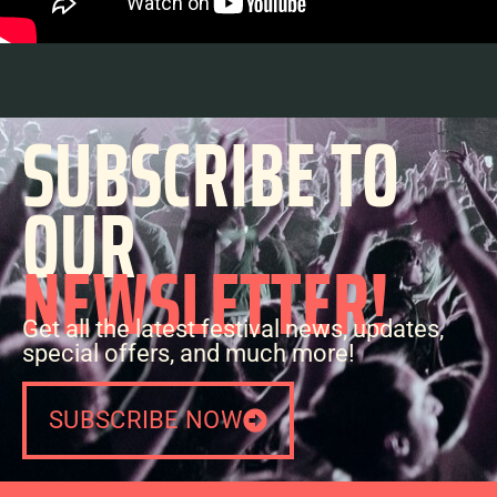
SUBSCRIBE TO
OUR
NEWSLETTER!
Get all the latest festival news, updates,
special offers, and much more!
SUBSCRIBE NOW