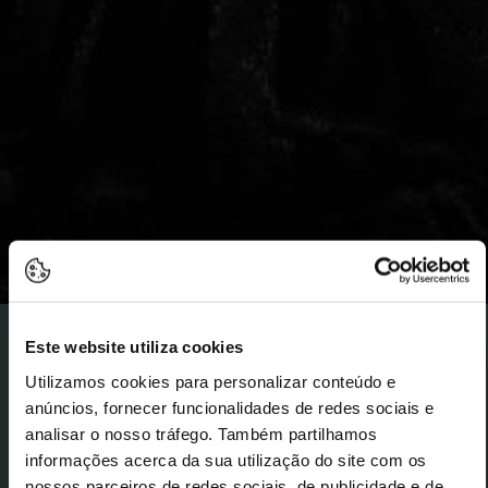
Este website utiliza cookies
29 August Saturday
Utilizamos cookies para personalizar conteúdo e
A noble trickster with a fiery heart, proudly raised in
anúncios, fornecer funcionalidades de redes sociais e
the land of thermal waters and suggestive
analisar o nosso tráfego. Também partilhamos
figurines, who will present her debut album Dói-Dói
informações acerca da sua utilização do site com os
Proibido at MEO KALORAMA.
nossos parceiros de redes sociais, de publicidade e de