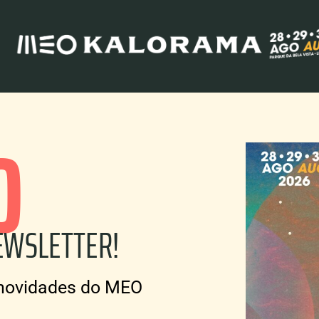
O
EWSLETTER!
s novidades do MEO