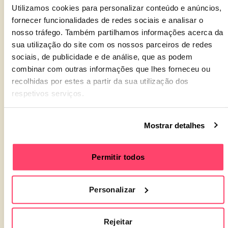
2.16 A Promotora do Evento poderá recusar o acesso
Utilizamos cookies para personalizar conteúdo e anúncios,
ou a permanência na Área VIP, bem como o acesso a
fornecer funcionalidades de redes sociais e analisar o
alimentos e bebidas, aos titulares de bilhetes que se
nosso tráfego. Também partilhamos informações acerca da
sua utilização do site com os nossos parceiros de redes
apresentem, notória ou aparentemente, embriagados
sociais, de publicidade e de análise, que as podem
ou sob o efeito de drogas e/ou causem perturbações
combinar com outras informações que lhes forneceu ou
ao normal funcionamento deste espaço.
recolhidas por estes a partir da sua utilização dos
respetivos serviços.
2.17 Não será permitido o acesso ao local do evento
após o horário estabelecido. Após esta hora, não
serão permitidas novas admissões e quaisquer
Mostrar detalhes
saídas ficarão sem readmissão no local do evento se
esta for posterior à hora indicada.
Permitir todos
2.18 Não obstante o acima exposto, se forem
utilizados meios de pagamento sem numerário, quer
Personalizar
esteja ou não ligados ao sistema de admissão e/ou
pagamento, devem ser retidos (juntamente com os
Rejeitar
dados e informações associados) para o reembolso