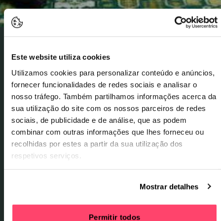
29 de agosto Sábado
Este website utiliza cookies
Amaro Freitas, Criolo e Dino D’Santiago juntam-se
Utilizamos cookies para personalizar conteúdo e anúncios,
para apresentar um álbum inédito, editado em
fornecer funcionalidades de redes sociais e analisar o
conjunto, onde celebram as raízes ancestrais da
nosso tráfego. Também partilhamos informações acerca da
língua portuguesa.
sua utilização do site com os nossos parceiros de redes
sociais, de publicidade e de análise, que as podem
combinar com outras informações que lhes forneceu ou
recolhidas por estes a partir da sua utilização dos
respetivos serviços.
Mostrar detalhes
Permitir todos